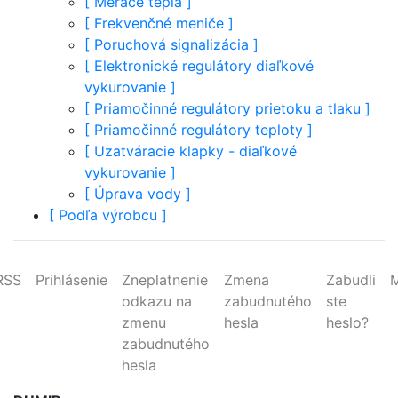
[
Merače tepla
]
[
Frekvenčné meniče
]
[
Poruchová signalizácia
]
[
Elektronické regulátory diaľkové
vykurovanie
]
[
Priamočinné regulátory prietoku a tlaku
]
[
Priamočinné regulátory teploty
]
[
Uzatváracie klapky - diaľkové
vykurovanie
]
[
Úprava vody
]
[
Podľa výrobcu
]
RSS
Prihlásenie
Zneplatnenie
Zmena
Zabudli
odkazu na
zabudnutého
ste
zmenu
hesla
heslo?
zabudnutého
hesla