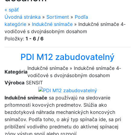
«
späť
Úvodná stránka
»
Sortiment
»
Podľa
kategórie
»
Indukčné snímače
»
Indukčné snímače 4-
vodičové s dvojnásobným dosahom
Položky:
1 - 6 / 6
PDI M12 zabudovatelný
Indukčné snímače » Indukčné snímače 4-
Kategória
vodičové s dvojnásobným dosahom
Výrobca
SENSIT
Indukčné snímače
sa používajú na sledovanie
prítomnosti kovových predmetov. Slúžia ako
bezdotyková náhrada mechanických koncových
snímačov. Podľa toho, o aký typ spínača ide, sa pri
priblížení vodivého predmetu do aktívnej spínacej
zóny výstup spojí alebo rozpojí.