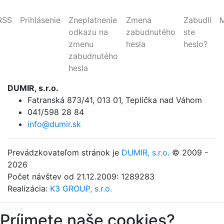
RSS
Prihlásenie
Zneplatnenie
Zmena
Zabudli
odkazu na
zabudnutého
ste
zmenu
hesla
heslo?
zabudnutého
hesla
DUMIR, s.r.o.
Fatranská 873/41
,
013 01, Teplička nad Váhom
041/598 28 84
info@dumir.sk
Prevádzkovateľom stránok je
DUMIR, s.r.o.
© 2009 -
2026
Počet návštev od 21.12.2009: 1289283
Realizácia:
K3 GROUP, s.r.o.
Príjmete naše cookies?