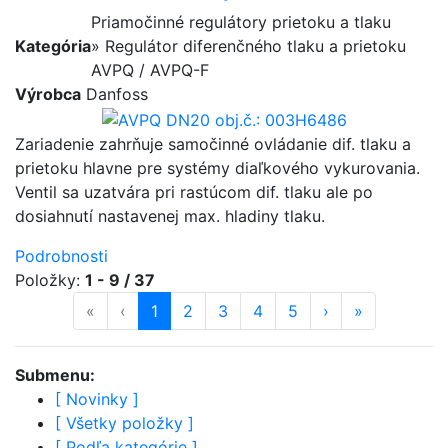
Priamočinné regulátory prietoku a tlaku
Kategória
» Regulátor diferenčného tlaku a prietoku
AVPQ / AVPQ-F
Výrobca
Danfoss
Zariadenie zahrňuje samočinné ovládanie dif. tlaku a
prietoku hlavne pre systémy diaľkového vykurovania.
Ventil sa uzatvára pri rastúcom dif. tlaku ale po
dosiahnutí nastavenej max. hladiny tlaku.
Podrobnosti
Položky:
1 - 9 / 37
«
prvá strana
‹
predošlá strana
strana
1
(aktuálna)
strana
2
strana
3
strana
4
strana
5
ďalšia strana
›
posledná st
»
Submenu:
[
Novinky
]
[
Všetky položky
]
[
Podľa kategórie
]