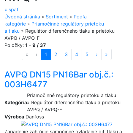
«
späť
Úvodná stránka
»
Sortiment
»
Podľa
kategórie
»
Priamočinné regulátory prietoku
a tlaku
»
Regulátor diferenčného tlaku a prietoku
AVPQ / AVPQ-F
Položky:
1 - 9 / 37
«
prvá strana
‹
predošlá strana
strana
1
(aktuálna)
strana
2
strana
3
strana
4
strana
5
ďalšia strana
›
posledná st
»
AVPQ DN15 PN16Bar obj.č.:
003H6477
Priamočinné regulátory prietoku a tlaku
Kategória
» Regulátor diferenčného tlaku a prietoku
AVPQ / AVPQ-F
Výrobca
Danfoss
Zariadenie zahrňuje samočinné ovládanie dif. tlaku a