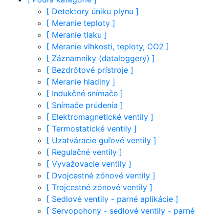
[
Detektory úniku plynu
]
[
Meranie teploty
]
[
Meranie tlaku
]
[
Meranie vlhkosti, teploty, CO2
]
[
Záznamníky (dataloggery)
]
[
Bezdrôtové prístroje
]
[
Meranie hladiny
]
[
Indukčné snímače
]
[
Snímače prúdenia
]
[
Elektromagnetické ventily
]
[
Termostatické ventily
]
[
Uzatváracie guľové ventily
]
[
Regulačné ventily
]
[
Vyvažovacie ventily
]
[
Dvojcestné zónové ventily
]
[
Trojcestné zónové ventily
]
[
Sedlové ventily - parné aplikácie
]
[
Servopohony - sedlové ventily - parné