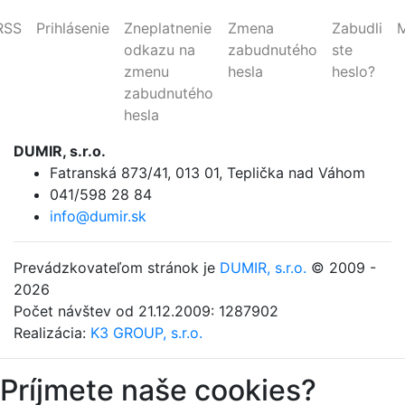
RSS
Prihlásenie
Zneplatnenie
Zmena
Zabudli
odkazu na
zabudnutého
ste
zmenu
hesla
heslo?
zabudnutého
hesla
DUMIR, s.r.o.
Fatranská 873/41
,
013 01, Teplička nad Váhom
041/598 28 84
info@dumir.sk
Prevádzkovateľom stránok je
DUMIR, s.r.o.
© 2009 -
2026
Počet návštev od 21.12.2009: 1287902
Realizácia:
K3 GROUP, s.r.o.
Príjmete naše cookies?