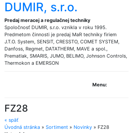
DUMIR, s.r.o.
Predaj meracej a regulačnej techniky
Spoločnosť DUMIR, s.r.o. vznikla v roku 1995.
Predmetom činnosti je predaj MaR techniky firiem
J.T.O. System, SENSIT, CRESSTO, COMET SYSTEM,
Danfoss, Regmet, DATATHERM, MAVE a spol.,
Prematlak, SMARIS, JUMO, BELIMO, Johnson Controls,
Thermokon a EMERSON
Menu:
FZ28
«
späť
Úvodná stránka
»
Sortiment
»
Novinky
»
FZ28