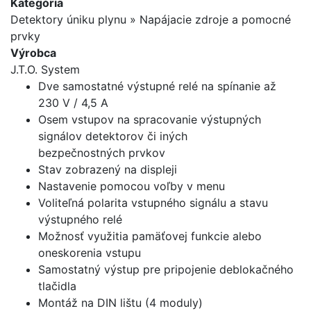
Kategória
Detektory úniku plynu » Napájacie zdroje a pomocné
prvky
Výrobca
J.T.O. System
Dve samostatné výstupné relé na spínanie až
230 V / 4,5 A
Osem vstupov na spracovanie výstupných
signálov detektorov či iných
bezpečnostných prvkov
Stav zobrazený na displeji
Nastavenie pomocou voľby v menu
Voliteľná polarita vstupného signálu a stavu
výstupného relé
Možnosť využitia pamäťovej funkcie alebo
oneskorenia vstupu
Samostatný výstup pre pripojenie deblokačného
tlačidla
Montáž na DIN lištu (4 moduly)