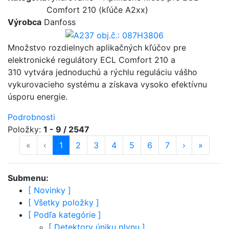
Comfort 210 (kľúče A2xx)
Výrobca
Danfoss
Množstvo rozdielnych aplikačných kľúčov pre
elektronické regulátory ECL Comfort 210 a
310 vytvára jednoduchú a rýchlu reguláciu vášho
vykurovacieho systému a získava vysoko efektívnu
úsporu energie.
Podrobnosti
Položky:
1 - 9 / 2547
«
prvá strana
‹
predošlá strana
strana
1
(aktuálna)
strana
2
strana
3
strana
4
strana
5
strana
6
strana
7
ďalšia stran
›
posledn
»
Submenu:
[
Novinky
]
[
Všetky položky
]
[
Podľa kategórie
]
[
Detektory úniku plynu
]