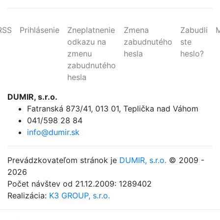
RSS
Prihlásenie
Zneplatnenie
Zmena
Zabudli
odkazu na
zabudnutého
ste
zmenu
hesla
heslo?
zabudnutého
hesla
DUMIR, s.r.o.
Fatranská 873/41
,
013 01, Teplička nad Váhom
041/598 28 84
info@dumir.sk
Prevádzkovateľom stránok je
DUMIR, s.r.o.
© 2009 -
2026
Počet návštev od 21.12.2009: 1289402
Realizácia:
K3 GROUP, s.r.o.