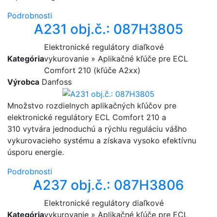
Podrobnosti
A231 obj.č.: 087H3805
Elektronické regulátory diaľkové
Kategória
vykurovanie » Aplikačné kľúče pre ECL
Comfort 210 (kľúče A2xx)
Výrobca
Danfoss
Množstvo rozdielnych aplikačných kľúčov pre
elektronické regulátory ECL Comfort 210 a
310 vytvára jednoduchú a rýchlu reguláciu vášho
vykurovacieho systému a získava vysoko efektívnu
úsporu energie.
Podrobnosti
A237 obj.č.: 087H3806
Elektronické regulátory diaľkové
Kategória
vykurovanie » Aplikačné kľúče pre ECL