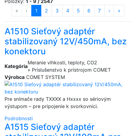
Položky:
1 - 9 / 2547
«
prvá strana
‹
predošlá strana
strana
1
(aktuálna)
strana
2
strana
3
strana
4
strana
5
strana
6
strana
7
ďalšia stran
›
posledn
»
A1510 Sieťový adaptér
stabilizovaný 12V/450mA, bez
konektoru
Meranie vlhkosti, teploty, CO2
Kategória
» Príslušenstvo k prístrojom COMET
Výrobca
COMET SYSTEM
Pre snímače rady TXXXX a Hxxxx so sériovým
výstupom – pre pripojenie k svorkovnici.
Podrobnosti
A1515 Sieťový adaptér