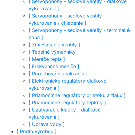
[
Servopohony - sedlové ventily - diaľkové
vykurovanie
]
[
Servopohony - sedlové ventily -
vykurovanie / chladenie
]
[
Servopohony - sedlové ventily - terminal &
zona
]
[
Zmiešavacie ventily
]
[
Tepelné výmenníky
]
[
Merače tepla
]
[
Frekvenčné meniče
]
[
Poruchová signalizácia
]
[
Elektronické regulátory diaľkové
vykurovanie
]
[
Priamočinné regulátory prietoku a tlaku
]
[
Priamočinné regulátory teploty
]
[
Uzatváracie klapky - diaľkové
vykurovanie
]
[
Úprava vody
]
[
Podľa výrobcu
]