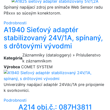
Spínaný napájací zdroj pre snímače Web Sensor radu
P8xxx so súosým konektorom.
Podrobnosti
A1940 Sieťový adaptér
stabilizovaný 24V/1A, spínaný,
s drôtovými vývodmi
Záznamníky (dataloggery) » Príslušenstvo
Kategória
k záznamníkom
Výrobca
COMET SYSTEM
Univerzálny napájací adaptér 24Vdc/1A pre pripojenie
k svorkovnici.
Podrobnosti
A214 obj.č.: 087H3811