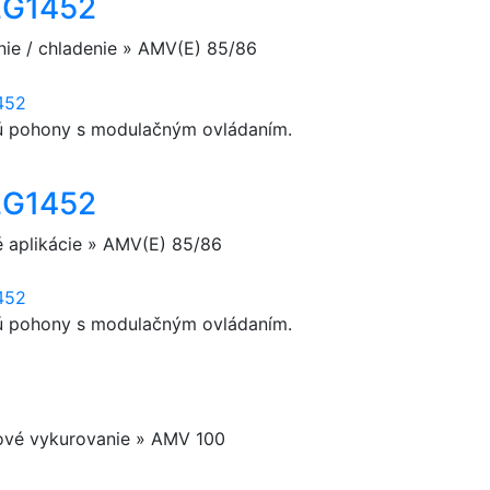
2G1452
nie / chladenie » AMV(E) 85/86
ú pohony s modulačným ovládaním.
2G1452
é aplikácie » AMV(E) 85/86
ú pohony s modulačným ovládaním.
kové vykurovanie » AMV 100