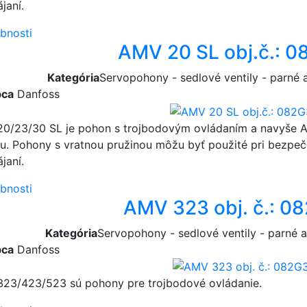
janí.
bnosti
AMV 20 SL obj.č.: 
Kategória
Servopohony - sedlové ventily - parné
bca
Danfoss
0/23/30 SL je pohon s trojbodovým ovládaním a navyše
iu. Pohony s vratnou pružinou môžu byť použité pri bez
janí.
bnosti
AMV 323 obj. č.: 
Kategória
Servopohony - sedlové ventily - parné
bca
Danfoss
23/423/523 sú pohony pre trojbodové ovládanie.