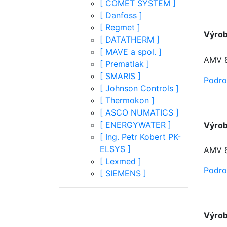
[
COMET SYSTEM
]
[
Danfoss
]
[
Regmet
]
Výro
[
DATATHERM
]
[
MAVE a spol.
]
AMV 8
[
Prematlak
]
[
SMARIS
]
Podro
[
Johnson Controls
]
[
Thermokon
]
[
ASCO NUMATICS
]
[
ENERGYWATER
]
Výro
[
Ing. Petr Kobert PK-
ELSYS
]
AMV 8
[
Lexmed
]
Podro
[
SIEMENS
]
Výro