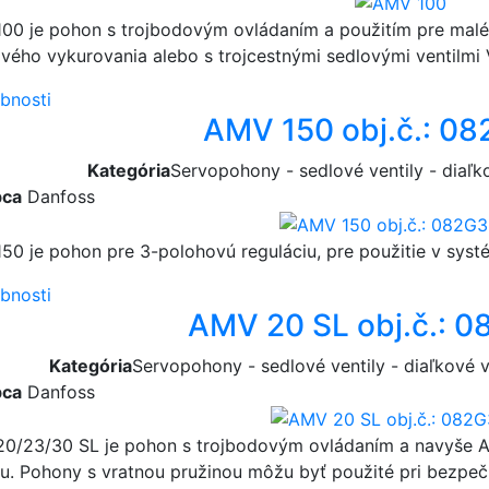
00 je pohon s trojbodovým ovládaním a použitím pre malé
ového vykurovania alebo s trojcestnými sedlovými ventilmi
bnosti
AMV 150 obj.č.: 0
Kategória
Servopohony - sedlové ventily - diaľ
bca
Danfoss
50 je pohon pre 3-polohovú reguláciu, pre použitie v sys
bnosti
AMV 20 SL obj.č.: 
Kategória
Servopohony - sedlové ventily - diaľkové
bca
Danfoss
0/23/30 SL je pohon s trojbodovým ovládaním a navyše
iu. Pohony s vratnou pružinou môžu byť použité pri bez