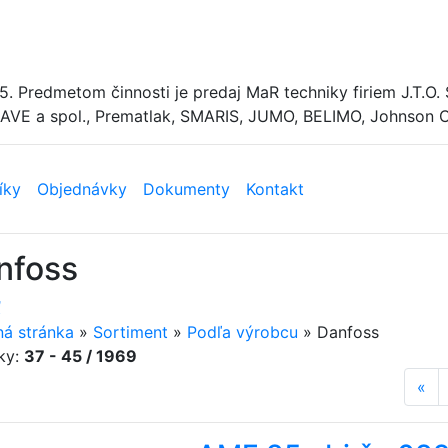
995. Predmetom činnosti je predaj MaR techniky firiem J.T
VE a spol., Prematlak, SMARIS, JUMO, BELIMO, Johnson 
íky
Objednávky
Dokumenty
Kontakt
nfoss
ť
á stránka
»
Sortiment
»
Podľa výrobcu
»
Danfoss
ky:
37 - 45 / 1969
«
pr