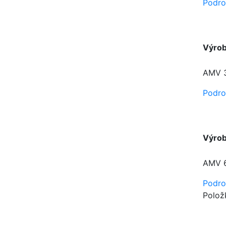
Podro
Výro
AMV 3
Podro
Výro
AMV 6
Podro
Polož