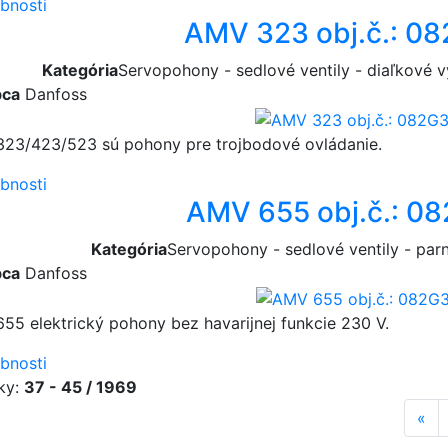
bnosti
AMV 323 obj.č.: 0
Kategória
Servopohony - sedlové ventily - diaľkové
bca
Danfoss
23/423/523 sú pohony pre trojbodové ovládanie.
bnosti
AMV 655 obj.č.: 0
Kategória
Servopohony - sedlové ventily - par
bca
Danfoss
55 elektrický pohony bez havarijnej funkcie 230 V.
bnosti
ky:
37 - 45 / 1969
«
pr