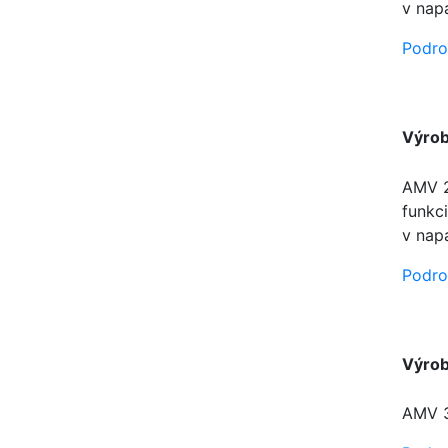
v napá
Podro
Výro
AMV 2
funkc
v napá
Podro
Výro
AMV 3