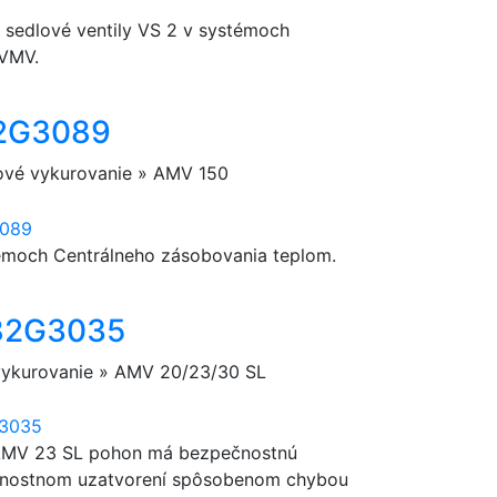
 sedlové ventily VS 2 v systémoch
 VMV.
82G3089
kové vykurovanie » AMV 150
témoch Centrálneho zásobovania teplom.
082G3035
 vykurovanie » AMV 20/23/30 SL
 AMV 23 SL pohon má bezpečnostnú
pečnostnom uzatvorení spôsobenom chybou