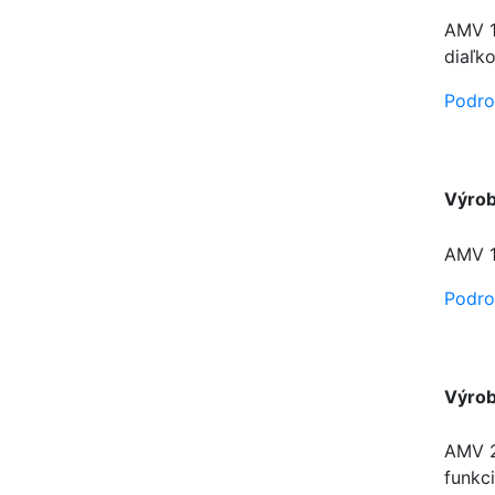
AMV 1
diaľk
Podro
Výro
AMV 1
Podro
Výro
AMV 2
funkc