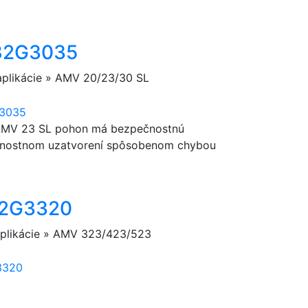
082G3035
 aplikácie » AMV 20/23/30 SL
 AMV 23 SL pohon má bezpečnostnú
pečnostnom uzatvorení spôsobenom chybou
082G3320
 aplikácie » AMV 323/423/523