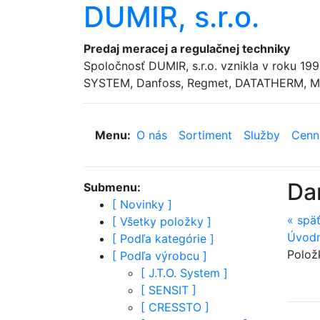
DUMIR, s.r.o.
Predaj meracej a regulačnej techniky
Spoločnosť DUMIR, s.r.o. vznikla v roku 1
SYSTEM, Danfoss, Regmet, DATATHERM, MA
Menu:
O nás
Sortiment
Služby
Cenn
Da
Submenu:
[
Novinky
]
«
spä
[
Všetky položky
]
Úvodn
[
Podľa kategórie
]
Polož
[
Podľa výrobcu
]
[
J.T.O. System
]
[
SENSIT
]
[
CRESSTO
]