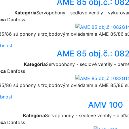
AME 85 obj.č.: 08
Kategória
Servopohony - sedlové ventily - vykurova
bca
Danfoss
5/86 sú pohony s trojbodovým ovládaním a AME 85/86 s
bnosti
AME 85 obj.č.: 08
Kategória
Servopohony - sedlové ventily - parn
bca
Danfoss
5/86 sú pohony s trojbodovým ovládaním a AME 85/86 s
bnosti
AMV 100
Kategória
Servopohony - sedlové ventily - diaľ
bca
Danfoss