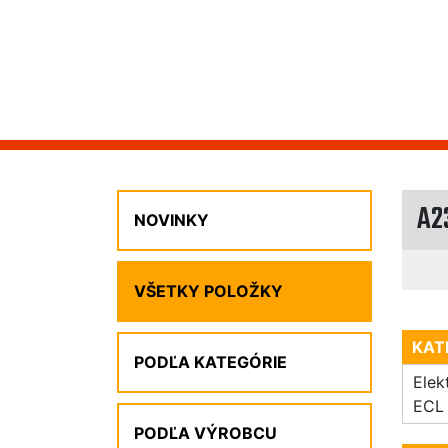
A2
NOVINKY
VŠETKY POLOŽKY
KAT
PODĽA KATEGÓRIE
Elek
ECL 
PODĽA VÝROBCU