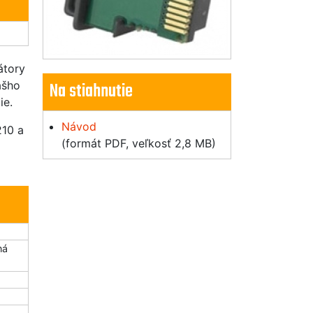
átory
Na stiahnutie
ášho
ie.
Návod
210 a
(formát PDF, veľkosť 2,8 MB)
ná