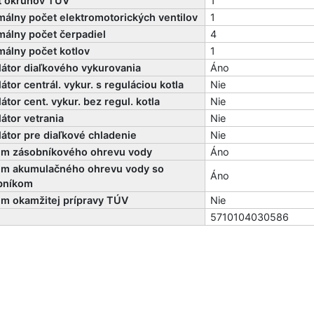
t okruhov TÚV
1
álny počet elektromotorických ventilov
1
álny počet čerpadiel
4
álny počet kotlov
1
átor diaľkového vykurovania
Áno
átor centrál. vykur. s reguláciou kotla
Nie
átor cent. vykur. bez regul. kotla
Nie
átor vetrania
Nie
átor pre diaľkové chladenie
Nie
ém zásobníkového ohrevu vody
Áno
ém akumulačného ohrevu vody so
Áno
bníkom
ém okamžitej prípravy TÚV
Nie
5710104030586