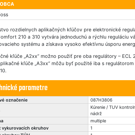
OBCA
foss
tvo rozdielnych aplikačných kľúčov pre elektronické regul
omfort 210 a 310 vytvára jednoduchú a rýchlu reguláciu v
ovacieho systému a získava vysoko efektívnu úsporu energ
ačné kľúče „A2xx“ možno použiť pre oba regulátory – ECL 
Aplikačné kľúče „A3xx“ môžu byť použité iba s regulátorom
10.
hnické parametre
vé označenie
087H3806
Kúrenie / TUV kontrol
s
nádrž
na
multiple
t vykurovacích okruhov
1