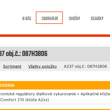
O NÁS
SORTIMENT
SLUŽBY
CENNÍKY
37 obj.č.: 087H3806
Sortiment
Všetky položky
A237 obj.č.: 087H3806
EGÓRIA
tronické regulátory diaľkové vykurovanie » Aplikačné kľúče
Comfort 210 (kľúče A2xx)