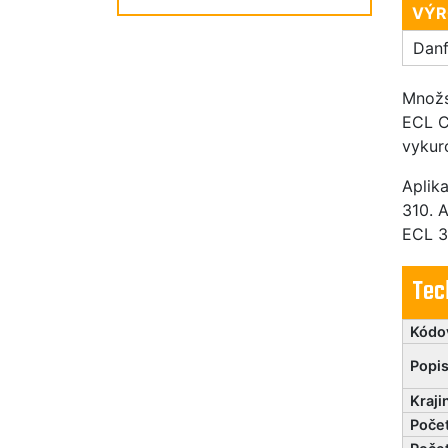
VÝR
Dan
Množs
ECL C
vykur
Aplik
310. 
ECL 3
Tec
Kódo
Popi
Kraji
Poče