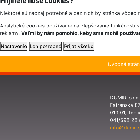
Príjmete naše cookies?
Niektoré sú naozaj potrebné a bez nich by stránka vôbec 
Analytické cookies používame na zlepšovanie funkčnosti st
reklamy.
Veľmi by nám pomohlo, keby sme mohli používať 
Nastavenie
Len potrebné
Prijať všetko
Úvod
DUMIR, s.r.o.
Fatranská 8
013 01, Tep
041/598 28 
info@dumir.