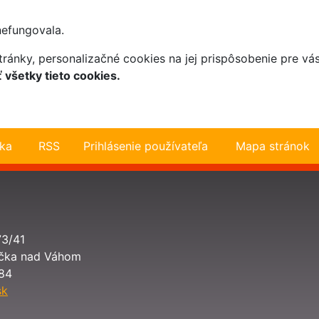
nefungovala.
ránky, personalizačné cookies na jej prispôsobenie pre vá
všetky tieto cookies.
RSS
Prihlásenie
Mapa
73/41
lička nad Váhom
84
sk