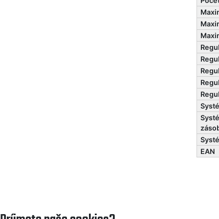
Poče
Maxim
Maxim
Maxim
Regul
Regul
Regul
Regul
Regul
Syst
Syst
záso
Syst
EAN