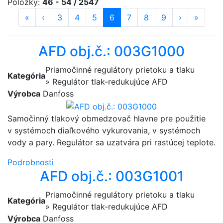
Položky:
46 - 54 / 2547
«
prvá strana
‹
predošlá strana
strana
3
strana
4
strana
5
strana
6
(aktuálna)
strana
7
strana
8
strana
9
ďalšia stra
›
posledn
»
AFD obj.č.: 003G1000
Priamočinné regulátory prietoku a tlaku
Kategória
» Regulátor tlak-redukujúce AFD
Výrobca
Danfoss
Samočinný tlakový obmedzovač hlavne pre použitie
v systémoch diaľkového vykurovania, v systémoch
vody a pary. Regulátor sa uzatvára pri rastúcej teplote.
Podrobnosti
AFD obj.č.: 003G1001
Priamočinné regulátory prietoku a tlaku
Kategória
» Regulátor tlak-redukujúce AFD
Výrobca
Danfoss