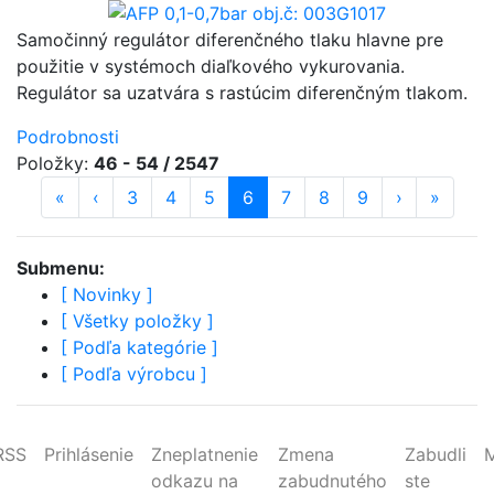
Samočinný regulátor diferenčného tlaku hlavne pre
použitie v systémoch diaľkového vykurovania.
Regulátor sa uzatvára s rastúcim diferenčným tlakom.
Podrobnosti
Položky:
46 - 54 / 2547
«
prvá strana
‹
predošlá strana
strana
3
strana
4
strana
5
strana
6
(aktuálna)
strana
7
strana
8
strana
9
ďalšia stra
›
posledn
»
Submenu:
[
Novinky
]
[
Všetky položky
]
[
Podľa kategórie
]
[
Podľa výrobcu
]
RSS
Prihlásenie
Zneplatnenie
Zmena
Zabudli
odkazu na
zabudnutého
ste