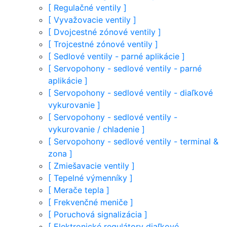
[
Regulačné ventily
]
[
Vyvažovacie ventily
]
[
Dvojcestné zónové ventily
]
[
Trojcestné zónové ventily
]
[
Sedlové ventily - parné aplikácie
]
[
Servopohony - sedlové ventily - parné
aplikácie
]
[
Servopohony - sedlové ventily - diaľkové
vykurovanie
]
[
Servopohony - sedlové ventily -
vykurovanie / chladenie
]
[
Servopohony - sedlové ventily - terminal &
zona
]
[
Zmiešavacie ventily
]
[
Tepelné výmenníky
]
[
Merače tepla
]
[
Frekvenčné meniče
]
[
Poruchová signalizácia
]
[
Elektronické regulátory diaľkové