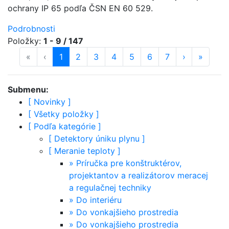
ochrany IP 65 podľa ČSN EN 60 529.
Podrobnosti
Položky:
1 - 9 / 147
«
prvá strana
‹
predošlá strana
strana
1
(aktuálna)
strana
2
strana
3
strana
4
strana
5
strana
6
strana
7
ďalšia stran
›
posledn
»
Submenu:
[
Novinky
]
[
Všetky položky
]
[
Podľa kategórie
]
[
Detektory úniku plynu
]
[
Meranie teploty
]
»
Príručka pre konštruktérov,
projektantov a realizátorov meracej
a regulačnej techniky
»
Do interiéru
»
Do vonkajšieho prostredia
»
Do vonkajšieho prostredia