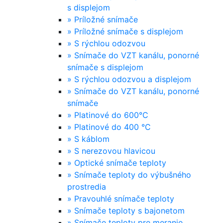
s displejom
»
Príložné snímače
»
Príložné snímače s displejom
»
S rýchlou odozvou
»
Snímače do VZT kanálu, ponorné
snímače s displejom
»
S rýchlou odozvou a displejom
»
Snímače do VZT kanálu, ponorné
snímače
»
Platinové do 600°C
»
Platinové do 400 °C
»
S káblom
»
S nerezovou hlavicou
»
Optické snímače teploty
»
Snímače teploty do výbušného
prostredia
»
Pravouhlé snímače teploty
»
Snímače teploty s bajonetom
»
Snímače teploty pre meranie