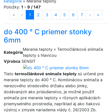
kategórie
»
Meranie teploty
Položky:
1 - 9 / 147
«
prvá strana
‹
predošlá strana
strana
1
(aktuálna)
strana
2
strana
3
strana
4
strana
5
strana
6
strana
7
ďalšia stran
›
posledn
»
do 400 ° C priemer stonky
6mm
Meranie teploty » Termočlánkové snímače
Kategória
teploty s hlavicou
Výrobca
SENSIT
Tieto
termočlánkové snímače teploty
sú určené pre
meranie teploty do 400 ° C. Kombináciou snímača a
nerezového stredového držiaku alebo jimky,
dodávaných ako príslušenstvo, je možné použiť
snímače pre meranie teploty v rôznych aplikáciách
priemyselného prostredia, napríklad aj ako tlakovú
výstroj v zmysle nariadenia vlády č. 26/2003 Zb.