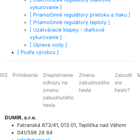
vykurovanie
]
[
Priamočinné regulátory prietoku a tlaku
]
[
Priamočinné regulátory teploty
]
[
Uzatváracie klapky - diaľkové
vykurovanie
]
[
Úprava vody
]
[
Podľa výrobcu
]
RSS
Prihlásenie
Zneplatnenie
Zmena
Zabudli
odkazu na
zabudnutého
ste
zmenu
hesla
heslo?
zabudnutého
hesla
DUMIR, s.r.o.
Fatranská 873/41
,
013 01, Teplička nad Váhom
041/598 28 84
info@dumir.sk