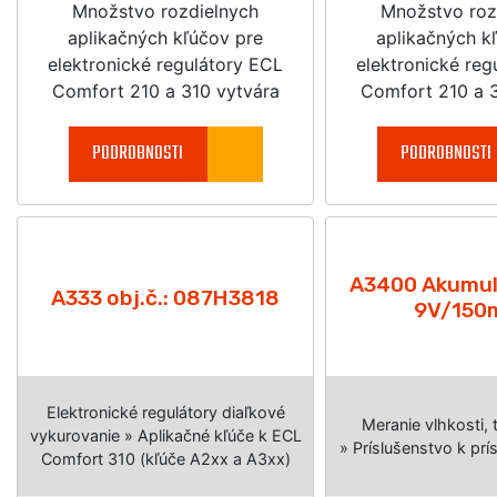
Množstvo rozdielnych
Množstvo roz
aplikačných kľúčov pre
aplikačných k
elektronické regulátory ECL
elektronické reg
Comfort 210 a 310 vytvára
Comfort 210 a 3
jednoduchú a rýchlu reguláciu
jednoduchú a rých
vášho vykurovacieho systému a
vášho vykurovaci
PODROBNOSTI
PODROBNOSTI
získava vysoko efektívnu
získava vysoko
úsporu energie.
úsporu ene
A3400 Akumul
A333 obj.č.: 087H3818
9V/150
Elektronické regulátory diaľkové
Meranie vlhkosti, 
vykurovanie » Aplikačné kľúče k ECL
» Príslušenstvo k p
Comfort 310 (kľúče A2xx a A3xx)