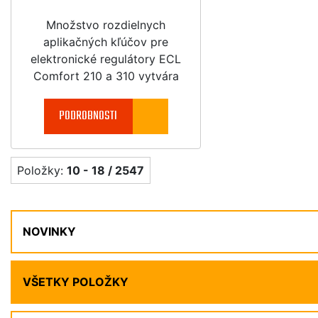
Množstvo rozdielnych
aplikačných kľúčov pre
elektronické regulátory ECL
Comfort 210 a 310 vytvára
jednoduchú a rýchlu reguláciu
vášho vykurovacieho systému a
PODROBNOSTI
získava vysoko efektívnu
úsporu energie.
Položky:
10 - 18 / 2547
NOVINKY
VŠETKY POLOŽKY