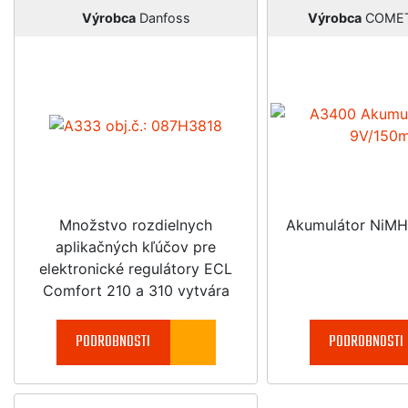
Výrobca
Danfoss
Výrobca
COMET
Množstvo rozdielnych
Akumulátor NiM
aplikačných kľúčov pre
elektronické regulátory ECL
Comfort 210 a 310 vytvára
jednoduchú a rýchlu reguláciu
vášho vykurovacieho systému a
PODROBNOSTI
PODROBNOSTI
získava vysoko efektívnu
úsporu energie.